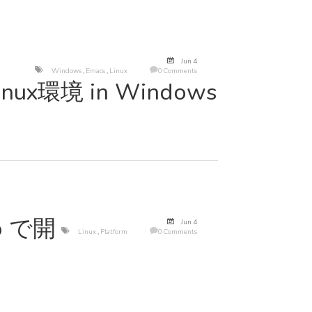
Jun 4
Windows
,
Emacs
,
Linux
0 Comments
nux環境 in Windows
lo で開
Jun 4
Linux
,
Platform
0 Comments