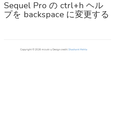
Sequel Pro の ctrl+h ヘル
プを backspace に変更する
Copyright © 2026 mizuki-y Design credit:
Shashank Mehta