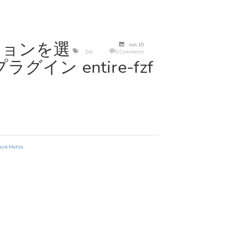
セッションを選
Jun 10
Zsh
0 Comments
グイン entire-fzf
ank Mehta