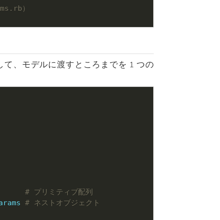
ams.rb）
して、モデルに渡すところまでを 1 つの
# プリミティブ配列
arams
# ネストオブジェクト