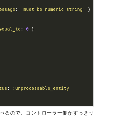
essage
: 
'must be numeric string'
equal_to
: 
0
tus
: 
:unprocessable_entity
べるので、コントローラー側がすっきり