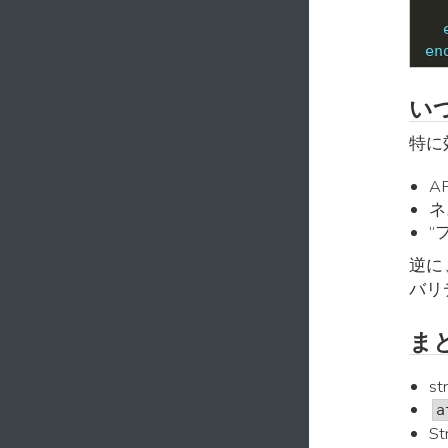
  
en
い
特に
A
ネ
“
逆に
バリ
ま
s
a
S