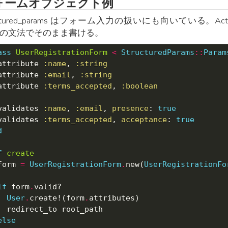
ォームオブジェクト例
uctured_params はフォーム入力の扱いにも向いている。Act
ils の文法でそのまま書ける。
ass
UserRegistrationForm
<
StructuredParams
::
Param
attribute 
:name
, 
:string
attribute 
:email
, 
:string
attribute 
:terms_accepted
, 
:boolean
validates 
:name
, 
:email
, 
presence
: 
true
validates 
:terms_accepted
, 
acceptance
: 
true
d
f
create
form 
=
UserRegistrationForm
.
new(
UserRegistrationFo
if
 form
.
User
.
create!(form
.
else