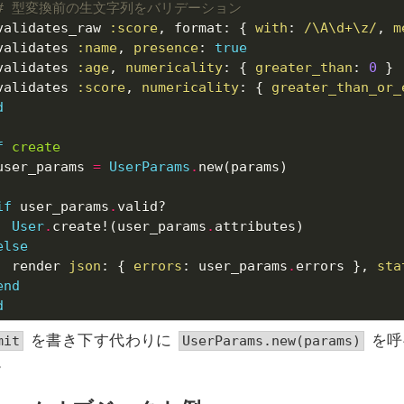
# 型変換前の生文字列をバリデーション
validates_raw 
:score
, format: { 
with
: 
/\A\d+\z/
, 
m
validates 
:name
, 
presence
: 
true
validates 
:age
, 
numericality
: { 
greater_than
: 
0
validates 
:score
, 
numericality
: { 
greater_than_or_
d
f
create
user_params 
=
UserParams
.
if
 user_params
.
User
.
create!(user_params
.
else
  render 
json
: { 
errors
: user_params
.
errors }, 
sta
end
d
を書き下す代わりに
を呼
mit
UserParams.new(params)
。