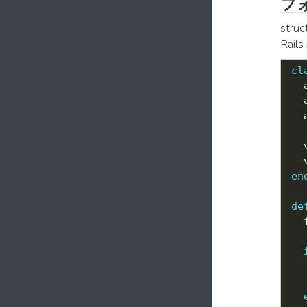
フ
str
Ra
cl
  
  
  
  
  
en
de
  