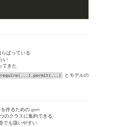
散らばっている
つらい
ってきた
とモデルの
.require(...).permit(...)
ject」を作るための gem
検証を 1 つのクラスに集約できる
スト構造でも扱いやすい