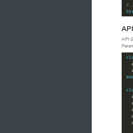
# 
St
A
AP
Pa
cl
  
  
en
cl
  
  
  
  
  