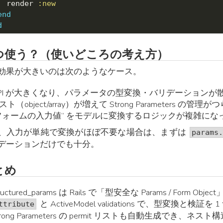
  render 
:new
end
d
つ使う？（使いどころの考え方）
効果が大きいのは次のようなケース。
PI が大きくなり、パラメータの型変換・バリデーションが
スト（object/array）が増えて Strong Parameters の管理が
フォームの入力値” をモデルに変換するロジックが複雑にな
、入力が単純で変換がほぼ不要な場合は、まずは
params
デーションだけでも十分。
とめ
tructured_params は Rails で「型安全な Params / Form Ob
と ActiveModel validations で、型変換と
ttribute
trong Parameters の permit リストも自動生成でき、ネ