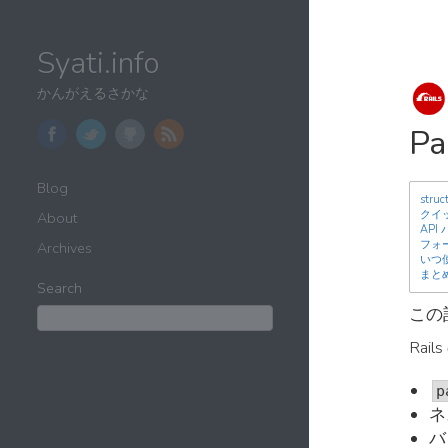
Syati.info
かんがえるさかな
Pa
Blog
str
クイ
About
AP
フォ
Archives
いつ
まと
Search
この
Ra
p
ネ
バ