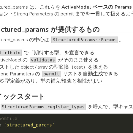
uctured_params は、これらを
ActiveModel ベースの Param
ン・Strong Parameters の permit までを一貫して扱える
ructured_params が提供するもの
ctured_params の中心は
。
StructuredParams::Params
で「期待する型」を宣言できる
ttribute
tiveModel の
がそのまま使える
validates
ストした object / array の型変換（cast）を扱える
rong Parameters の
リストを自動生成できる
permit
BS 型定義があり、型の補完/検査と相性がよい
イックスタート
を呼んで、型キャス
StructuredParams.register_types
Gemfile
m 
'structured_params'