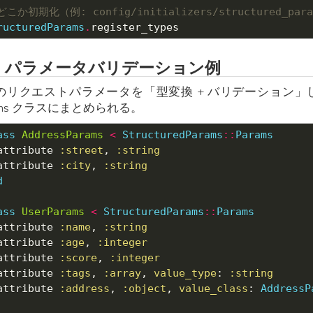
どこか初期化（例: config/initializers/structured_par
ructuredParams
.
PI パラメータバリデーション例
I のリクエストパラメータを「型変換 + バリデーション」
rams クラスにまとめられる。
ass
AddressParams
<
StructuredParams
::
Params
attribute 
:street
, 
:string
attribute 
:city
, 
:string
d
ass
UserParams
<
StructuredParams
::
Params
attribute 
:name
, 
:string
attribute 
:age
, 
:integer
attribute 
:score
, 
:integer
attribute 
:tags
, 
:array
, 
value_type
: 
:string
attribute 
:address
, 
:object
, 
value_class
: 
AddressP