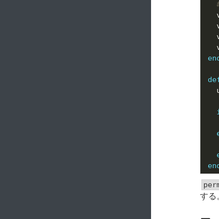
  
  
  
  
en
de
  
  
en
per
する