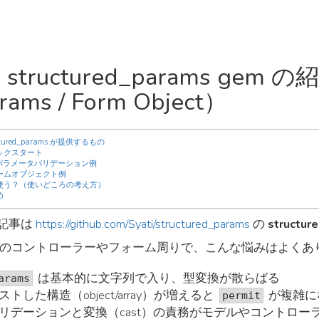
structured_params ge
rams / Form Object）
uctured_params が提供するもの
ックスタート
I パラメータバリデーション例
ームオブジェクト例
使う？（使いどころの考え方）
め
記事は
https://github.com/Syati/structured_params
の
structu
ils のコントローラーやフォーム周りで、こんな悩みはよく
は基本的に文字列で入り、型変換が散らばる
arams
ストした構造（object/array）が増えると
が複雑に
permit
リデーションと変換（cast）の責務がモデルやコントロー