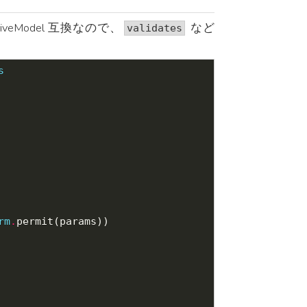
iveModel 互換なので、
など
validates
s
rm
.