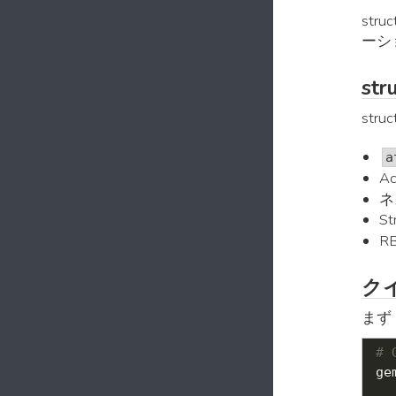
str
ーショ
st
stru
a
Ac
ネ
St
R
ク
まず
# 
ge